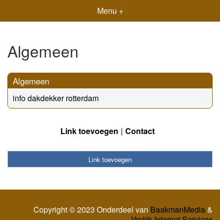
Menu +
Algemeen
Algemeen
info dakdekker rotterdam
Link toevoegen
Contact
Link toevoegen
Copyright © 2023 Onderdeel van
BaakmanMedia
&
Vrolijk Internet Services